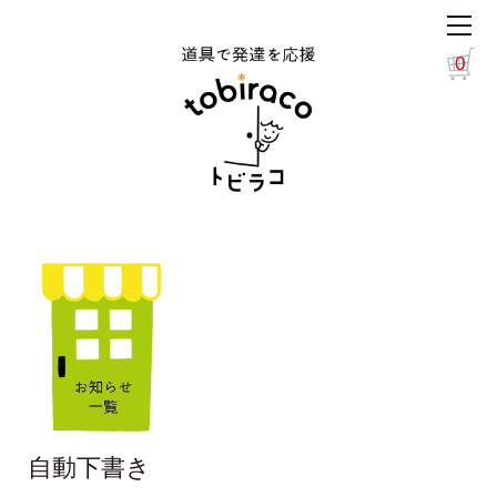
0
自動下書き