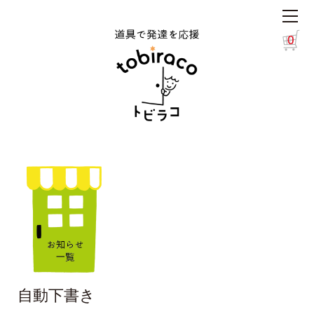
0
自動下書き