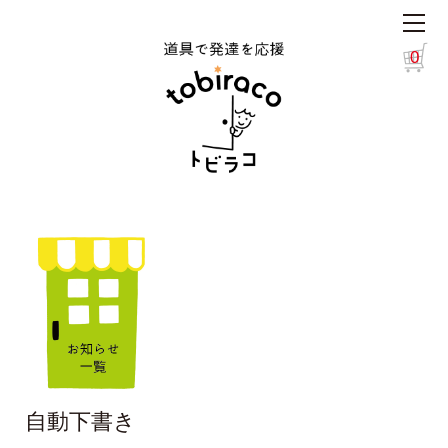
0
自動下書き