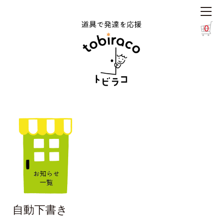
0
自動下書き