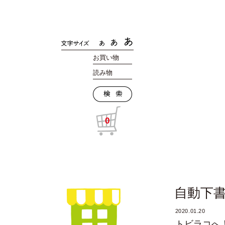
お買い物
読み物
0
自動下
2020.01.20
トビラコへ