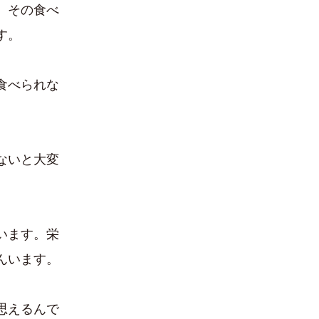
。その食べ
す。
食べられな
ないと大変
います。栄
んいます。
思えるんで