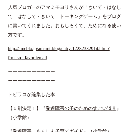
人気ブロガーのアマミモヨリさんが「きいて・はなし
て はなして・きいて トーキングゲーム」をブログ
に書いてくれました。おもしろくて、ためになる使い
方です。
http://ameblo.jp/amami-blog/entry-12282332914.html?
frm_src=favoritemail
ーーーーーーーーーー
ーーーーーーーーーー
トビラコが編集した本
【５刷決定！】『
発達障害の子のためのすごい道具
』
（小学館）
『
発達障害 あんしん子育てガイド
』（小学館）