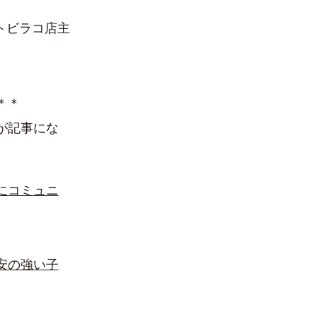
トビラコ店主
＊＊
ムが記事にな
にコミュニ
安の強い子