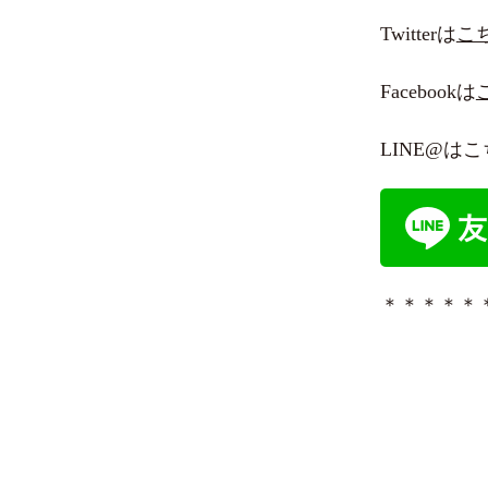
Twitterは
こ
Facebookは
LINE@
＊＊＊＊＊