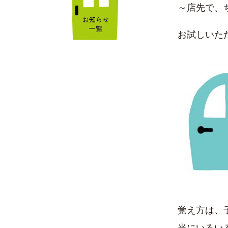
～店先で、
お試しいた
覚え方は、
当にいろい