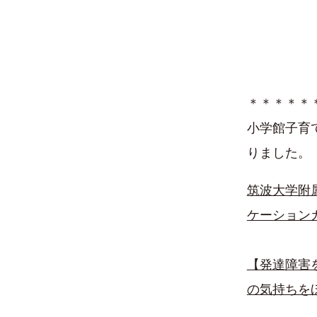
＊＊＊＊＊
小学館子育て
りました。
筑波大学附
ケーション
【発達障害
の気持ちを