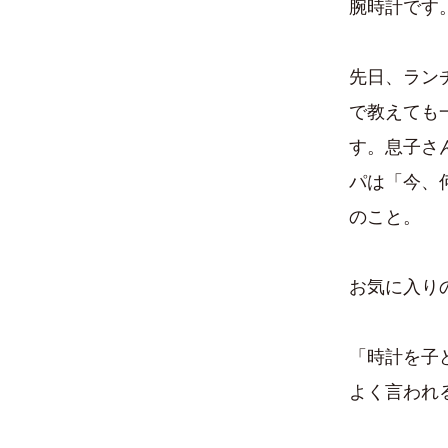
腕時計です
先日、ラン
で教えても
す。息子さ
パは「今、
のこと。
お気に入り
「時計を子
よく言われ