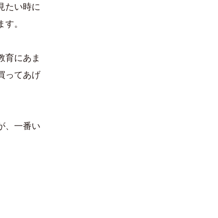
見たい時に
ます。
教育にあま
買ってあげ
が、一番い