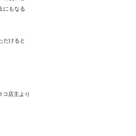
止にもなる
ただけると
ラコ店主より