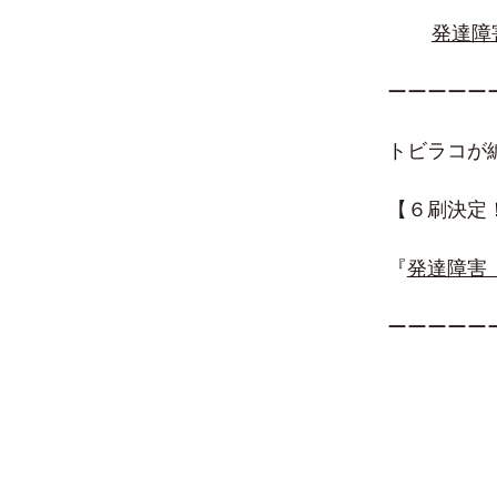
発達障
ーーーーー
トビラコが
【６刷決定
『
発達障害
ーーーーー