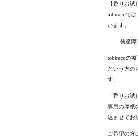
【香りお試
tobira
います。
発達障
tobira
という方の
す。
「香りお試
専用の厚紙
込ませてお
ご希望の方