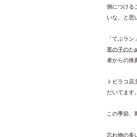
側につける
いな、と思
「てぶラン
害の子のた
者からの推
トビラコ店
だいてます
この季節、
忘れ物の多