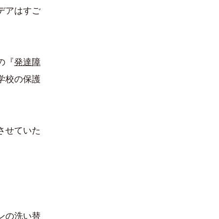
デアはすご
の『
発達障
学校の保護
させていた
ンの洗い替