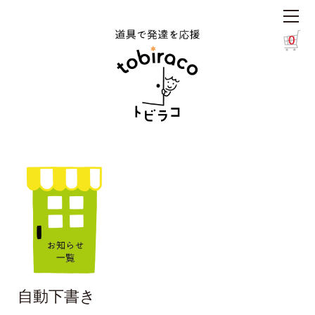
0
自動下書き