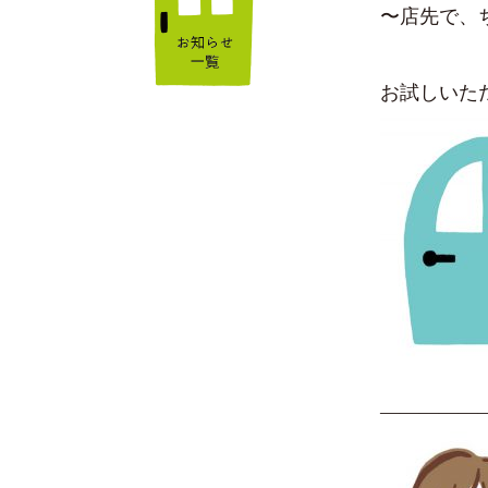
〜店先で、
お試しいた
—————