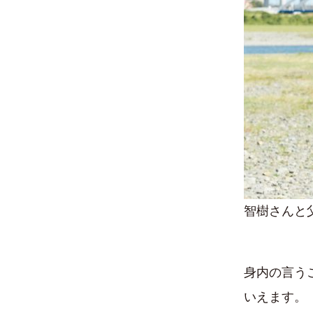
智樹さんと
身内の言う
いえます。