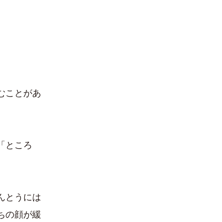
むことがあ
「ところ
。
んとうには
ちの顔が緩