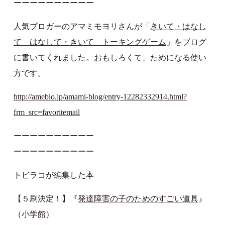
ーーーーーーーーーー
人気ブロガーのアマミモヨリさんが「
きいて・はなし
て はなして・きいて トーキングゲーム
」をブログ
に書いてくれました。おもしろくて、ためになる使い
方です。
http://ameblo.jp/amami-blog/entry-12282332914.html?
frm_src=favoritemail
ーーーーーーーーーー
ーーーーーーーーーー
トビラコが編集した本
【５刷決定！】『
発達障害の子のためのすごい道具
』
（小学館）