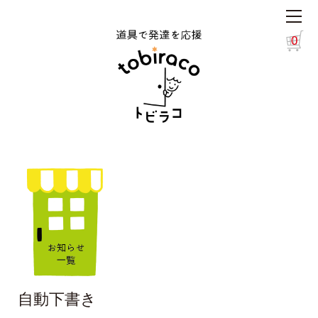
0
自動下書き