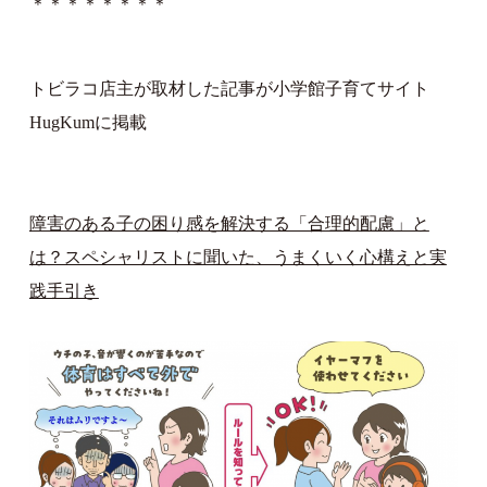
＊＊＊＊＊＊＊＊
トビラコ店主が取材した記事が小学館子育てサイト
HugKumに掲載
障害のある子の困り感を解決する「合理的配慮」と
は？スペシャリストに聞いた、うまくいく心構えと実
践手引き