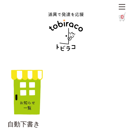
0
自動下書き