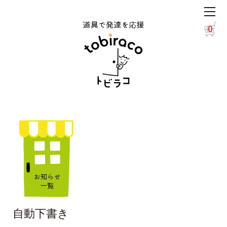
0
自動下書き