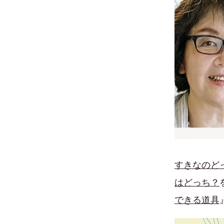
すきなのど
はどっち？
できる道具