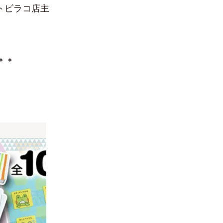
トビラコ店主
＊＊