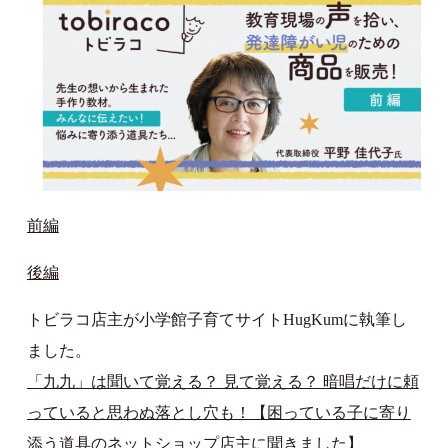
前編
後編
トビラコ店主が小学館子育てサイトHugKumに執筆し
ました。
「九九」は聞いて覚える？ 見て覚える？ 暗唱だけに頼
っていると思わぬ落とし穴も！【困っている子に寄り
添う道具のネットショップ店主に聞きました】