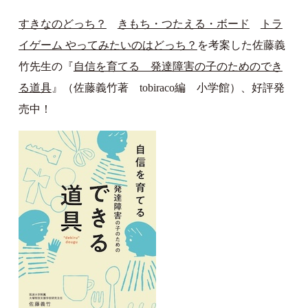
すきなのどっち？
きもち・つたえる・ボード
トラ
イゲーム やってみたいのはどっち？
を考案した佐藤義
竹先生の『
自信を育てる 発達障害の子のためのでき
る道具
』（佐藤義竹著 tobiraco編 小学館）、好評発
売中！